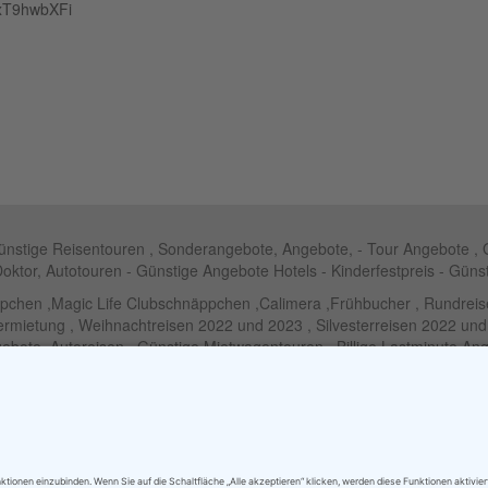
?IxT9hwbXFi
Günstige Reisentouren , Sonderangebote, Angebote, - Tour Angebote , 
Doktor, Autotouren - Günstige Angebote Hotels - Kinderfestpreis - Güns
ppchen ,Magic Life Clubschnäppchen ,Calimera ,Frühbucher , Rundr
Vermietung , Weihnachtreisen 2022 und 2023 , Silvesterreisen 2022 un
bote ,Autoreisen , Günstige Mietwagentouren , Billige Lastminute A
,Selbstfahrertouren
laub Schnäppchen - RIU Clubhotel - Lastminute RIU - Riu Palace Hotel
Familien Angebote Europa Park Freizeitpark
Partner im Netzwerk Travel on Air