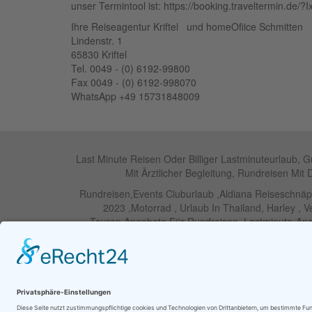
unser Termintool ist: https://booking.traveltermin.de/
Ihre Reiseagentur Kriftel und homeOfiice Schmitten
Lindenstr. 1
65830 Kriftel
Tel. 0049 - (0) 6192-99800
Fax 0049 - (0) 6192-998070
WhatsApp +49 15731848009
Last Minute Reisen Oder Billiger Lastminuteurlaub, 
Mit Ärztlicher Begleitung, Rundreisen Mit 
Rundreisen,Events Cluburlaub ,Aldiana Reiseschnä
2023 ,Motorrad , Urlaub In Thailand, Harley , 
Touren,Angebote Für Rundreisen ,Lastminute-Ange
RIU Urlaubs Angebote - RIU Ur