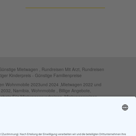
Günstige Mietwagen , Rundreisen Mit Arzt, Rundreisen
tiger Kinderpreis - Günstige Familienpreise
eisen Wohnmobile 2023und 2024 ,Mietwagen 2022 und
d 2032, Namibia, Wohnmobile , Billige Angebote,
ngebote Für Mietwagenrundreisen, Mietwagenreisen
s - Robinson Clubs - Iberostar