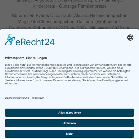
Kinderpreis - Günstige Familienpreise
Rundreisen,Events Cluburlaub ,Aldiana Reiseschnäppchen
,Magic Life Clubschnäppchen ,Calimera ,Frühbucher ,
Rundreisen Wohnmobile 2023und 2024 ,Mietwagen 2022 und
2023 ,Motorrad , Urlaub In Thailand, Harley , Vermietung ,
Weihnachtreisen 2022 und 2023 , Silvesterreisen 2022 und 2032,
Namibia, Wohnmobile , Billige Angebote, Touren,Angebote Für
Rundreisen ,Lastminute-Angebote ,Autoreisen , Günstige
Mietwagentouren , Billige Lastminute Angebote Für
Mietwagenrundreisen, Mietwagenreisen ,Selbstfahrertouren
RIU Urlaubs Angebote - RIU Urlaub Schnäppchen - RIU Clubhotel
- Lastminute RIU - Riu Palace Hotels - Robinson Clubs -
Iberostar
Familien Angebote Europa Park Freizeitpark
Partner im Netzwerk Travel on Air
© Ihre Reiseagentur GmbH |
Kontakt
|
Impressum
|