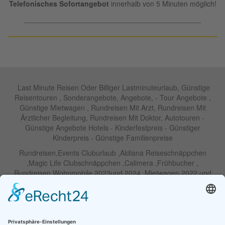
Telefonisches Sofortangebot
innerhalb von 5 Minuten möglich!
____________________________________________
Last Minute Reisen Oder Billiger Lastminuteurlaub, Günstige
Reisentouren , Sonderangebote, Angebote, - Tour Angebote ,
Günstige Mietwagen , Rundreisen Mit Arzt, Rundreisen Mit
Ärztlicher Begleitung, Rundreisen Mit Doktor, Autotouren -
Günstige Angebote Hotels - Kinderfestpreis - Günstiger
Kinderpreis - Günstige Familienpreise
Rundreisen,Events Cluburlaub ,Aldiana Reiseschnäppchen
,Magic Life Clubschnäppchen ,Calimera ,Frühbucher ,
Rundreisen Wohnmobile 2023und 2024 ,Mietwagen 2022 und
2023 ,Motorrad , Urlaub In Thailand, Harley , Vermietung ,
Weihnachtreisen 2022 und 2023 , Silvesterreisen 2022 und 2032,
Namibia, Wohnmobile , Billige Angebote, Touren,Angebote Für
Rundreisen ,Lastminute-Angebote ,Autoreisen , Günstige
Mietwagentouren , Billige Lastminute Angebote Für