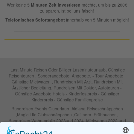
Wer keine
5 Minuten Zeit investieren
möchte, um bis zu 200€
zu sparen, ist bei uns falsch!
Telefonisches Sofortangebot
innerhalb von 5 Minuten möglich!
____________________________________________
Last Minute Reisen Oder Billiger Lastminuteurlaub, Günstige
Reisentouren , Sonderangebote, Angebote, - Tour Angebote ,
Günstige Mietwagen , Rundreisen Mit Arzt, Rundreisen Mit
Ärztlicher Begleitung, Rundreisen Mit Doktor, Autotouren -
Günstige Angebote Hotels - Kinderfestpreis - Günstiger
Kinderpreis - Günstige Familienpreise
Rundreisen,Events Cluburlaub ,Aldiana Reiseschnäppchen
,Magic Life Clubschnäppchen ,Calimera ,Frühbucher ,
Rundreisen Wohnmobile 2023und 2024 ,Mietwagen 2022 und
2023 ,Motorrad , Urlaub In Thailand, Harley , Vermietung ,
Weihnachtreisen 2022 und 2023 , Silvesterreisen 2022 und 2032,