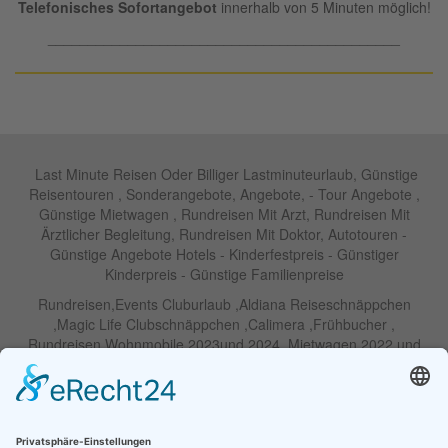
Telefonisches Sofortangebot
innerhalb von 5 Minuten möglich!
____________________________________________
Last Minute Reisen Oder Billiger Lastminuteurlaub, Günstige
Reisentouren , Sonderangebote, Angebote, - Tour Angebote ,
Günstige Mietwagen , Rundreisen Mit Arzt, Rundreisen Mit
Ärztlicher Begleitung, Rundreisen Mit Doktor, Autotouren -
Günstige Angebote Hotels - Kinderfestpreis - Günstiger
Kinderpreis - Günstige Familienpreise
Rundreisen,Events Cluburlaub ,Aldiana Reiseschnäppchen
,Magic Life Clubschnäppchen ,Calimera ,Frühbucher ,
Rundreisen Wohnmobile 2023und 2024 ,Mietwagen 2022 und
2023 ,Motorrad , Urlaub In Thailand, Harley , Vermietung ,
Weihnachtreisen 2022 und 2023 , Silvesterreisen 2022 und 2032,
Namibia, Wohnmobile , Billige Angebote, Touren,Angebote Für
Rundreisen ,Lastminute-Angebote ,Autoreisen , Günstige
Mietwagentouren , Billige Lastminute Angebote Für