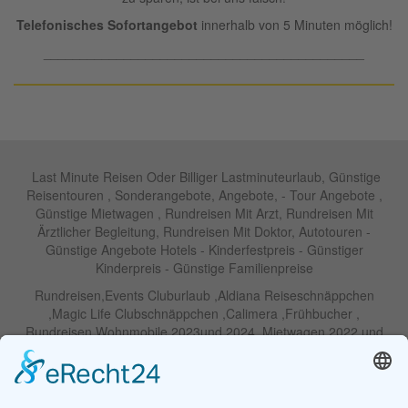
Telefonisches Sofortangebot
innerhalb von 5 Minuten möglich!
____________________________________________
Last Minute Reisen Oder Billiger Lastminuteurlaub, Günstige
Reisentouren , Sonderangebote, Angebote, - Tour Angebote ,
Günstige Mietwagen , Rundreisen Mit Arzt, Rundreisen Mit
Ärztlicher Begleitung, Rundreisen Mit Doktor, Autotouren -
Günstige Angebote Hotels - Kinderfestpreis - Günstiger
Kinderpreis - Günstige Familienpreise
Rundreisen,Events Cluburlaub ,Aldiana Reiseschnäppchen
,Magic Life Clubschnäppchen ,Calimera ,Frühbucher ,
Rundreisen Wohnmobile 2023und 2024 ,Mietwagen 2022 und
2023 ,Motorrad , Urlaub In Thailand, Harley , Vermietung ,
Weihnachtreisen 2022 und 2023 , Silvesterreisen 2022 und 2032,
Namibia, Wohnmobile , Billige Angebote, Touren,Angebote Für
Rundreisen ,Lastminute-Angebote ,Autoreisen , Günstige