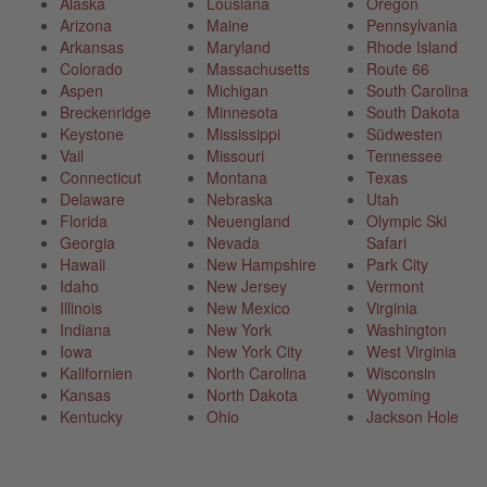
Alaska
Lousiana
Oregon
Arizona
Maine
Pennsylvania
Arkansas
Maryland
Rhode Island
Colorado
Massachusetts
Route 66
Aspen
Michigan
South Carolina
Breckenridge
Minnesota
South Dakota
Keystone
Mississippi
Südwesten
Vail
Missouri
Tennessee
Connecticut
Montana
Texas
Delaware
Nebraska
Utah
Florida
Neuengland
Olympic Ski
Georgia
Nevada
Safari
Hawaii
New Hampshire
Park City
Idaho
New Jersey
Vermont
Illinois
New Mexico
Virginia
Indiana
New York
Washington
Iowa
New York City
West Virginia
Kalifornien
North Carolina
Wisconsin
Kansas
North Dakota
Wyoming
Kentucky
Ohio
Jackson Hole