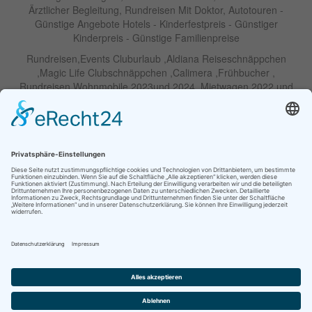
Ärztlicher Begleitung, Rundreisen Mit Doktor, Autotouren -
Günstige Angebote Hotels - Kinderfestpreis - Günstiger
Kinderpreis - Günstige Familienpreise
Rundreisen,Events Cluburlaub ,Aldiana Reiseschnäppchen
,Magic Life Clubschnäppchen ,Calimera ,Frühbucher ,
Rundreisen Wohnmobile 2023und 2024 ,Mietwagen 2022 und
2023 ,Motorrad , Urlaub In Thailand, Harley , Vermietung ,
Weihnachtreisen 2022 und 2023 , Silvesterreisen 2022 und 2032,
Namibia, Wohnmobile , Billige Angebote, Touren,Angebote Für
Rundreisen ,Lastminute-Angebote ,Autoreisen , Günstige
Mietwagentouren , Billige Lastminute Angebote Für
Mietwagenrundreisen, Mietwagenreisen ,Selbstfahrertouren
RIU Urlaubs Angebote - RIU Urlaub Schnäppchen - RIU Clubhotel
- Lastminute RIU - Riu Palace Hotels - Robinson Clubs -
Iberostar
Familien Angebote Europa Park Freizeitpark
Partner im Netzwerk Travel on Air