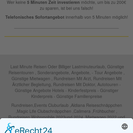
Wer keine
5 Minuten Zeit investieren
möchte, um bis zu 200€
zu sparen, ist bei uns falsch!
Telefonisches Sofortangebot
innerhalb von 5 Minuten möglich!
____________________________________________
Last Minute Reisen Oder Billiger Lastminuteurlaub, Günstige
Reisentouren , Sonderangebote, Angebote, - Tour Angebote ,
Günstige Mietwagen , Rundreisen Mit Arzt, Rundreisen Mit
Ärztlicher Begleitung, Rundreisen Mit Doktor, Autotouren -
Günstige Angebote Hotels - Kinderfestpreis - Günstiger
Kinderpreis - Günstige Familienpreise
Rundreisen,Events Cluburlaub ,Aldiana Reiseschnäppchen
,Magic Life Clubschnäppchen ,Calimera ,Frühbucher ,
Rundreisen Wohnmobile 2023und 2024 ,Mietwagen 2022 und
2023 ,Motorrad , Urlaub In Thailand, Harley , Vermietung ,
Weihnachtreisen 2022 und 2023 , Silvesterreisen 2022 und 2032,