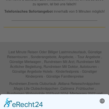
zu sparen, ist bei uns falsch!
Telefonisches Sofortangebot
innerhalb von 5 Minuten möglich!
____________________________________________
Last Minute Reisen Oder Billiger Lastminuteurlaub, Günstige
Reisentouren , Sonderangebote, Angebote, - Tour Angebote ,
Günstige Mietwagen , Rundreisen Mit Arzt, Rundreisen Mit
Ärztlicher Begleitung, Rundreisen Mit Doktor, Autotouren -
Günstige Angebote Hotels - Kinderfestpreis - Günstiger
Kinderpreis - Günstige Familienpreise
Rundreisen,Events Cluburlaub ,Aldiana Reiseschnäppchen
,Magic Life Clubschnäppchen ,Calimera ,Frühbucher ,
Rundreisen Wohnmobile 2023und 2024 ,Mietwagen 2022 und
2023 ,Motorrad , Urlaub In Thailand, Harley , Vermietung ,
Weihnachtreisen 2022 und 2023 , Silvesterreisen 2022 und 2032,
Namibia, Wohnmobile , Billige Angebote, Touren,Angebote Für