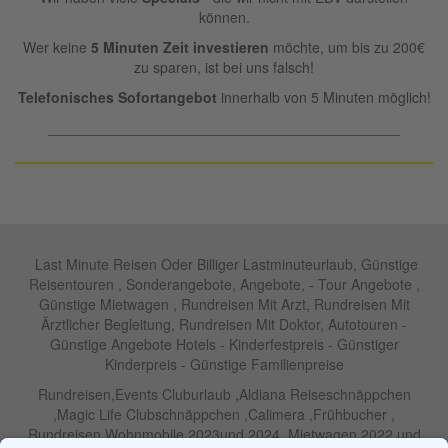
können.
Wer keine
5 Minuten Zeit investieren
möchte, um bis zu 200€
zu sparen, ist bei uns falsch!
Telefonisches Sofortangebot
innerhalb von 5 Minuten möglich!
____________________________________________
Last Minute Reisen Oder Billiger Lastminuteurlaub, Günstige
Reisentouren , Sonderangebote, Angebote, - Tour Angebote ,
Günstige Mietwagen , Rundreisen Mit Arzt, Rundreisen Mit
Ärztlicher Begleitung, Rundreisen Mit Doktor, Autotouren -
Günstige Angebote Hotels - Kinderfestpreis - Günstiger
Kinderpreis - Günstige Familienpreise
Rundreisen,Events Cluburlaub ,Aldiana Reiseschnäppchen
,Magic Life Clubschnäppchen ,Calimera ,Frühbucher ,
Rundreisen Wohnmobile 2023und 2024 ,Mietwagen 2022 und