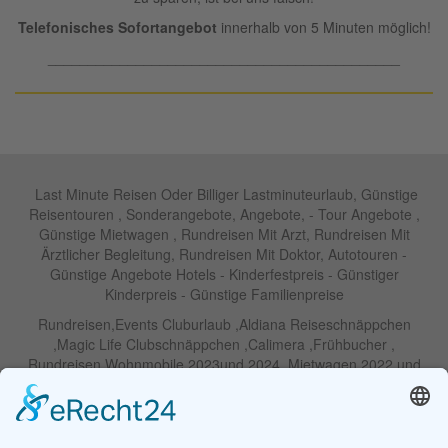
Telefonisches Sofortangebot
innerhalb von 5 Minuten möglich!
____________________________________________
Last Minute Reisen Oder Billiger Lastminuteurlaub, Günstige
Reisentouren , Sonderangebote, Angebote, - Tour Angebote ,
Günstige Mietwagen , Rundreisen Mit Arzt, Rundreisen Mit
Ärztlicher Begleitung, Rundreisen Mit Doktor, Autotouren -
Günstige Angebote Hotels - Kinderfestpreis - Günstiger
Kinderpreis - Günstige Familienpreise
Rundreisen,Events Cluburlaub ,Aldiana Reiseschnäppchen
,Magic Life Clubschnäppchen ,Calimera ,Frühbucher ,
Rundreisen Wohnmobile 2023und 2024 ,Mietwagen 2022 und
2023 ,Motorrad , Urlaub In Thailand, Harley , Vermietung ,
Weihnachtreisen 2022 und 2023 , Silvesterreisen 2022 und 2032,
Namibia, Wohnmobile , Billige Angebote, Touren,Angebote Für
Rundreisen ,Lastminute-Angebote ,Autoreisen , Günstige