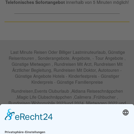
Telefonisches Sofortangebot
innerhalb von 5 Minuten möglich!
____________________________________________
Last Minute Reisen Oder Billiger Lastminuteurlaub, Günstige
Reisentouren , Sonderangebote, Angebote, - Tour Angebote ,
Günstige Mietwagen , Rundreisen Mit Arzt, Rundreisen Mit
Ärztlicher Begleitung, Rundreisen Mit Doktor, Autotouren -
Günstige Angebote Hotels - Kinderfestpreis - Günstiger
Kinderpreis - Günstige Familienpreise
Rundreisen,Events Cluburlaub ,Aldiana Reiseschnäppchen
,Magic Life Clubschnäppchen ,Calimera ,Frühbucher ,
Rundreisen Wohnmobile 2023und 2024 ,Mietwagen 2022 und
2023 ,Motorrad , Urlaub In Thailand, Harley , Vermietung ,
Weihnachtreisen 2022 und 2023 , Silvesterreisen 2022 und 2032,
Namibia, Wohnmobile , Billige Angebote, Touren,Angebote Für
Rundreisen ,Lastminute-Angebote ,Autoreisen , Günstige
Mietwagentouren , Billige Lastminute Angebote Für