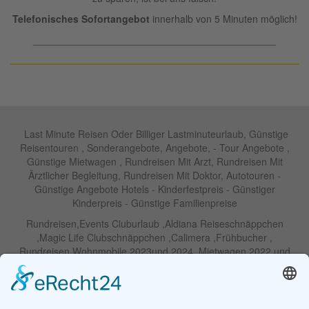
Telefonisches Sofortangebot
innerhalb von 5 Minuten möglich!
____________________________________________
Last Minute Reisen Oder Billiger Lastminuteurlaub, Günstige
Reisentouren , Sonderangebote, Angebote, - Tour Angebote ,
Günstige Mietwagen , Rundreisen Mit Arzt, Rundreisen Mit
Ärztlicher Begleitung, Rundreisen Mit Doktor, Autotouren -
Günstige Angebote Hotels - Kinderfestpreis - Günstiger
Kinderpreis - Günstige Familienpreise
Rundreisen,Events Cluburlaub ,Aldiana Reiseschnäppchen
,Magic Life Clubschnäppchen ,Calimera ,Frühbucher ,
Rundreisen Wohnmobile 2023und 2024 ,Mietwagen 2022 und
2023 ,Motorrad , Urlaub In Thailand, Harley , Vermietung ,
Weihnachtreisen 2022 und 2023 , Silvesterreisen 2022 und 2032,
Namibia, Wohnmobile , Billige Angebote, Touren,Angebote Für
Rundreisen ,Lastminute-Angebote ,Autoreisen , Günstige