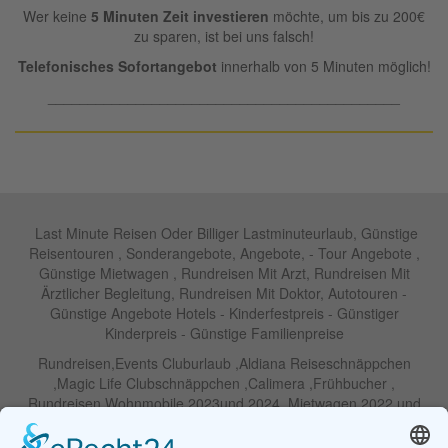
Wer keine
5 Minuten Zeit investieren
möchte, um bis zu 200€
zu sparen, ist bei uns falsch!
Telefonisches Sofortangebot
innerhalb von 5 Minuten möglich!
____________________________________________
Last Minute Reisen Oder Billiger Lastminuteurlaub, Günstige
Reisentouren , Sonderangebote, Angebote, - Tour Angebote ,
Günstige Mietwagen , Rundreisen Mit Arzt, Rundreisen Mit
Ärztlicher Begleitung, Rundreisen Mit Doktor, Autotouren -
Günstige Angebote Hotels - Kinderfestpreis - Günstiger
Kinderpreis - Günstige Familienpreise
Rundreisen,Events Cluburlaub ,Aldiana Reiseschnäppchen
,Magic Life Clubschnäppchen ,Calimera ,Frühbucher ,
Rundreisen Wohnmobile 2023und 2024 ,Mietwagen 2022 und
2023 ,Motorrad , Urlaub In Thailand, Harley , Vermietung ,
Weihnachtreisen 2022 und 2023 , Silvesterreisen 2022 und 2032,