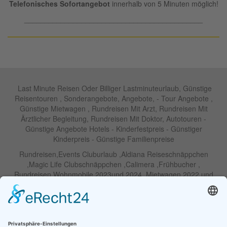
Telefonisches Sofortangebot
innerhalb von 5 Minuten möglich!
____________________________________________
Last Minute Reisen Oder Billiger Lastminuteurlaub, Günstige
Reisentouren , Sonderangebote, Angebote, - Tour Angebote ,
Günstige Mietwagen , Rundreisen Mit Arzt, Rundreisen Mit
Ärztlicher Begleitung, Rundreisen Mit Doktor, Autotouren -
Günstige Angebote Hotels - Kinderfestpreis - Günstiger
Kinderpreis - Günstige Familienpreise
Rundreisen,Events Cluburlaub ,Aldiana Reiseschnäppchen
,Magic Life Clubschnäppchen ,Calimera ,Frühbucher ,
Rundreisen Wohnmobile 2023und 2024 ,Mietwagen 2022 und
2023 ,Motorrad , Urlaub In Thailand, Harley , Vermietung ,
Weihnachtreisen 2022 und 2023 , Silvesterreisen 2022 und 2032,
Namibia, Wohnmobile , Billige Angebote, Touren,Angebote Für
Rundreisen ,Lastminute-Angebote ,Autoreisen , Günstige
Mietwagentouren , Billige Lastminute Angebote Für