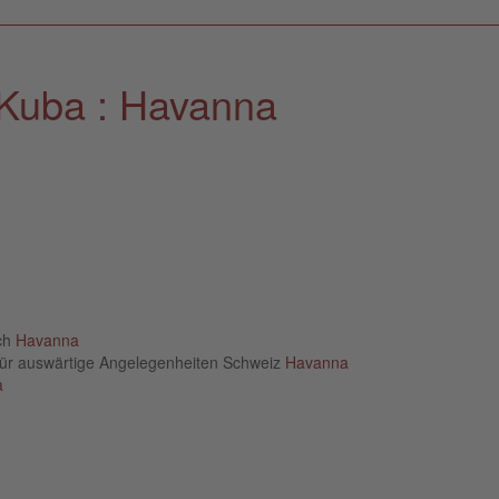
 Kuba : Havanna
ich
Havanna
für auswärtige Angelegenheiten Schweiz
Havanna
a