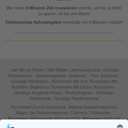
Wer keine
5 Minuten Zeit investieren
möchte, um bis zu 200€
zu sparen, ist bei uns falsch!
Telefonisches Sofortangebot
innerhalb von 5 Minuten möglich!
____________________________________________
Last Minute Reisen Oder Billiger Lastminuteurlaub, Günstige
Reisentouren , Sonderangebote, Angebote, - Tour Angebote ,
Günstige Mietwagen , Rundreisen Mit Arzt, Rundreisen Mit
Ärztlicher Begleitung, Rundreisen Mit Doktor, Autotouren -
Günstige Angebote Hotels - Kinderfestpreis - Günstiger
Kinderpreis - Günstige Familienpreise
Rundreisen,Events Cluburlaub ,Aldiana Reiseschnäppchen
,Magic Life Clubschnäppchen ,Calimera ,Frühbucher ,
Rundreisen Wohnmobile 2023und 2024 ,Mietwagen 2022 und
2023 ,Motorrad , Urlaub In Thailand, Harley , Vermietung ,