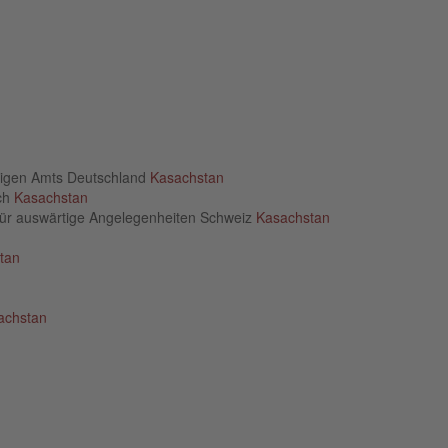
rtigen Amts Deutschland
Kasachstan
ich
Kasachstan
für auswärtige Angelegenheiten Schweiz
Kasachstan
tan
achstan