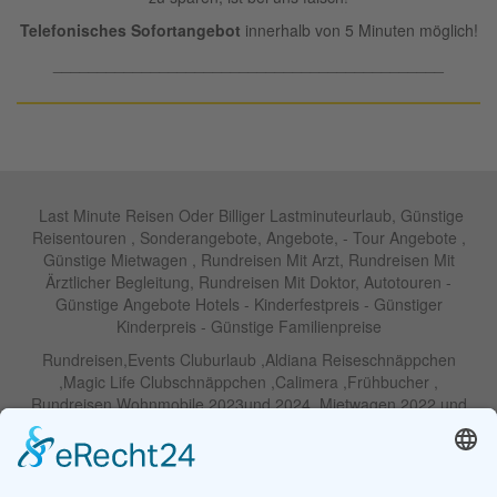
Telefonisches Sofortangebot
innerhalb von 5 Minuten möglich!
____________________________________________
Last Minute Reisen Oder Billiger Lastminuteurlaub, Günstige
Reisentouren , Sonderangebote, Angebote, - Tour Angebote ,
Günstige Mietwagen , Rundreisen Mit Arzt, Rundreisen Mit
Ärztlicher Begleitung, Rundreisen Mit Doktor, Autotouren -
Günstige Angebote Hotels - Kinderfestpreis - Günstiger
Kinderpreis - Günstige Familienpreise
Rundreisen,Events Cluburlaub ,Aldiana Reiseschnäppchen
,Magic Life Clubschnäppchen ,Calimera ,Frühbucher ,
Rundreisen Wohnmobile 2023und 2024 ,Mietwagen 2022 und
2023 ,Motorrad , Urlaub In Thailand, Harley , Vermietung ,
Weihnachtreisen 2022 und 2023 , Silvesterreisen 2022 und 2032,
Namibia, Wohnmobile , Billige Angebote, Touren,Angebote Für
Rundreisen ,Lastminute-Angebote ,Autoreisen , Günstige