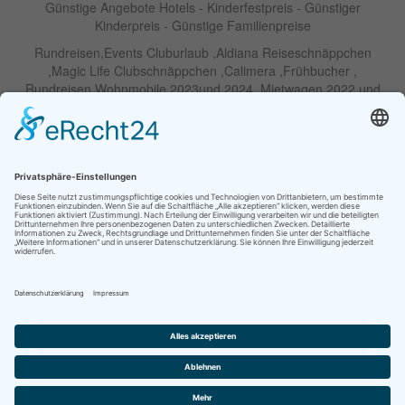
Günstige Angebote Hotels - Kinderfestpreis - Günstiger
Kinderpreis - Günstige Familienpreise
Rundreisen,Events Cluburlaub ,Aldiana Reiseschnäppchen
,Magic Life Clubschnäppchen ,Calimera ,Frühbucher ,
Rundreisen Wohnmobile 2023und 2024 ,Mietwagen 2022 und
2023 ,Motorrad , Urlaub In Thailand, Harley , Vermietung ,
Weihnachtreisen 2022 und 2023 , Silvesterreisen 2022 und 2032,
Namibia, Wohnmobile , Billige Angebote, Touren,Angebote Für
Rundreisen ,Lastminute-Angebote ,Autoreisen , Günstige
Mietwagentouren , Billige Lastminute Angebote Für
Mietwagenrundreisen, Mietwagenreisen ,Selbstfahrertouren
RIU Urlaubs Angebote - RIU Urlaub Schnäppchen - RIU Clubhotel
- Lastminute RIU - Riu Palace Hotels - Robinson Clubs -
Iberostar
Familien Angebote Europa Park Freizeitpark
Partner im Netzwerk Travel on Air
© Ihre Reiseagentur GmbH |
Kontakt
|
Impressum
|