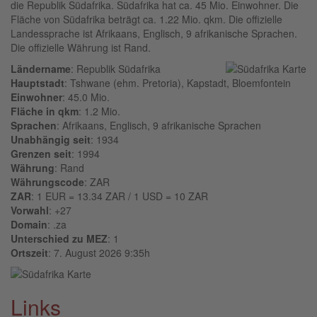
die Republik Südafrika. Südafrika hat ca. 45 Mio. Einwohner. Die
Fläche von Südafrika beträgt ca. 1.22 Mio. qkm. Die offizielle
Landessprache ist Afrikaans, Englisch, 9 afrikanische Sprachen.
Die offizielle Währung ist Rand.
Ländername
: Republik Südafrika
Hauptstadt
: Tshwane (ehm. Pretoria), Kapstadt, Bloemfontein
Einwohner
: 45.0 Mio.
Fläche in qkm
: 1.2 Mio.
Sprachen
: Afrikaans, Englisch, 9 afrikanische Sprachen
Unabhängig seit
: 1934
Grenzen seit
: 1994
Währung
: Rand
Währungscode
: ZAR
ZAR
: 1 EUR = 13.34 ZAR / 1 USD = 10 ZAR
Vorwahl
: +27
Domain
: .za
Unterschied zu MEZ
: 1
Ortszeit
: 7. August 2026 9:35h
Links