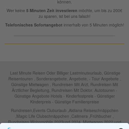
können.
Wer keine
5 Minuten Zeit investieren
möchte, um bis zu 200€
zu sparen, ist bei uns falsch!
Telefonisches Sofortangebot
innerhalb von 5 Minuten möglich!
____________________________________________
Last Minute Reisen Oder Billiger Lastminuteurlaub, Günstige
Reisentouren , Sonderangebote, Angebote, - Tour Angebote ,
Günstige Mietwagen , Rundreisen Mit Arzt, Rundreisen Mit
Ärztlicher Begleitung, Rundreisen Mit Doktor, Autotouren -
Günstige Angebote Hotels - Kinderfestpreis - Günstiger
Kinderpreis - Günstige Familienpreise
Rundreisen,Events Cluburlaub ,Aldiana Reiseschnäppchen
,Magic Life Clubschnäppchen ,Calimera ,Frühbucher ,
Rundreisen Wohnmobile 2023und 2024 ,Mietwagen 2022 und
2023 ,Motorrad , Urlaub In Thailand, Harley , Vermietung ,