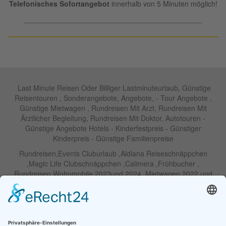
Telefonisches Sofortangebot
innerhalb von 5 Minuten möglich!
____________________________________________
Last Minute Reisen Oder Billiger Lastminuteurlaub, Günstige
Reisentouren , Sonderangebote, Angebote, - Tour Angebote ,
Günstige Mietwagen , Rundreisen Mit Arzt, Rundreisen Mit
Ärztlicher Begleitung, Rundreisen Mit Doktor, Autotouren -
Günstige Angebote Hotels - Kinderfestpreis - Günstiger
Kinderpreis - Günstige Familienpreise
Rundreisen,Events Cluburlaub ,Aldiana Reiseschnäppchen
,Magic Life Clubschnäppchen ,Calimera ,Frühbucher ,
Rundreisen Wohnmobile 2023und 2024 ,Mietwagen 2022 und
2023 ,Motorrad , Urlaub In Thailand, Harley , Vermietung ,
Weihnachtreisen 2022 und 2023 , Silvesterreisen 2022 und 2032,
Namibia, Wohnmobile , Billige Angebote, Touren,Angebote Für
Rundreisen ,Lastminute-Angebote ,Autoreisen , Günstige
Mietwagentouren , Billige Lastminute Angebote Für