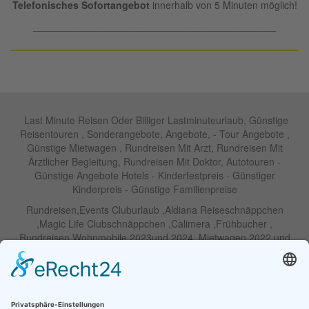
Telefonisches Sofortangebot
innerhalb von 5 Minuten möglich!
____________________________________________
Last Minute Reisen Oder Billiger Lastminuteurlaub, Günstige
Reisentouren , Sonderangebote, Angebote, - Tour Angebote ,
Günstige Mietwagen , Rundreisen Mit Arzt, Rundreisen Mit
Ärztlicher Begleitung, Rundreisen Mit Doktor, Autotouren -
Günstige Angebote Hotels - Kinderfestpreis - Günstiger
Kinderpreis - Günstige Familienpreise
Rundreisen,Events Cluburlaub ,Aldiana Reiseschnäppchen
,Magic Life Clubschnäppchen ,Calimera ,Frühbucher ,
Rundreisen Wohnmobile 2023und 2024 ,Mietwagen 2022 und
2023 ,Motorrad , Urlaub In Thailand, Harley , Vermietung ,
Weihnachtreisen 2022 und 2023 , Silvesterreisen 2022 und 2032,
Namibia, Wohnmobile , Billige Angebote, Touren,Angebote Für
Rundreisen ,Lastminute-Angebote ,Autoreisen , Günstige
Mietwagentouren , Billige Lastminute Angebote Für