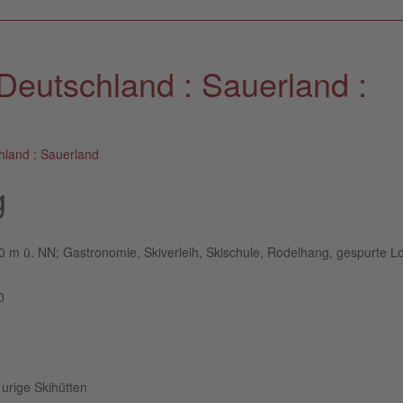
Deutschland : Sauerland :
hland : Sauerland
g
0 m ü. NN; Gastronomie, Skiverleih, Skischule, Rodelhang, gespurte L
0
urige Skihütten