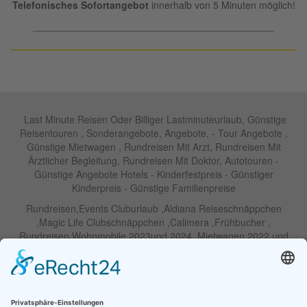
Telefonisches Sofortangebot
innerhalb von 5 Minuten möglich!
____________________________________________
Last Minute Reisen Oder Billiger Lastminuteurlaub, Günstige
Reisentouren , Sonderangebote, Angebote, - Tour Angebote ,
Günstige Mietwagen , Rundreisen Mit Arzt, Rundreisen Mit
Ärztlicher Begleitung, Rundreisen Mit Doktor, Autotouren -
Günstige Angebote Hotels - Kinderfestpreis - Günstiger
Kinderpreis - Günstige Familienpreise
Rundreisen,Events Cluburlaub ,Aldiana Reiseschnäppchen
,Magic Life Clubschnäppchen ,Calimera ,Frühbucher ,
Rundreisen Wohnmobile 2023und 2024 ,Mietwagen 2022 und
2023 ,Motorrad , Urlaub In Thailand, Harley , Vermietung ,
Weihnachtreisen 2022 und 2023 , Silvesterreisen 2022 und 2032,
Namibia, Wohnmobile , Billige Angebote, Touren,Angebote Für
Rundreisen ,Lastminute-Angebote ,Autoreisen , Günstige
Mietwagentouren , Billige Lastminute Angebote Für