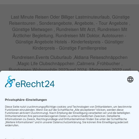
Last Minute Reisen Oder Billiger Lastminuteurlaub, Günstige
Reisentouren , Sonderangebote, Angebote, - Tour Angebote ,
Günstige Mietwagen , Rundreisen Mit Arzt, Rundreisen Mit
Ärztlicher Begleitung, Rundreisen Mit Doktor, Autotouren -
Günstige Angebote Hotels - Kinderfestpreis - Günstiger
Kinderpreis - Günstige Familienpreise
Rundreisen,Events Cluburlaub ,Aldiana Reiseschnäppchen
,Magic Life Clubschnäppchen ,Calimera ,Frühbucher ,
Rundreisen Wohnmobile 2023und 2024 ,Mietwagen 2022 und
2023 ,Motorrad , Urlaub In Thailand, Harley , Vermietung ,
Weihnachtreisen 2022 und 2023 , Silvesterreisen 2022 und 2032,
Namibia, Wohnmobile , Billige Angebote, Touren,Angebote Für
Rundreisen ,Lastminute-Angebote ,Autoreisen , Günstige
Mietwagentouren , Billige Lastminute Angebote Für
Mietwagenrundreisen, Mietwagenreisen ,Selbstfahrertouren
RIU Urlaubs Angebote - RIU Urlaub Schnäppchen - RIU Clubhotel
- Lastminute RIU - Riu Palace Hotels - Robinson Clubs -
Iberostar
Familien Angebote Europa Park Freizeitpark