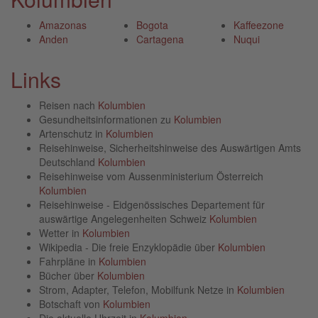
Amazonas
Bogota
Kaffeezone
Anden
Cartagena
Nuqui
Links
Reisen nach
Kolumbien
Gesundheitsinformationen zu
Kolumbien
Artenschutz in
Kolumbien
Reisehinweise, Sicherheitshinweise des Auswärtigen Amts
Deutschland
Kolumbien
Reisehinweise vom Aussenministerium Österreich
Kolumbien
Reisehinweise - Eidgenössisches Departement für
auswärtige Angelegenheiten Schweiz
Kolumbien
Wetter in
Kolumbien
Wikipedia - Die freie Enzyklopädie über
Kolumbien
Fahrpläne in
Kolumbien
Bücher über
Kolumbien
Strom, Adapter, Telefon, Mobilfunk Netze in
Kolumbien
Botschaft von
Kolumbien
Die aktuelle Uhrzeit in
Kolumbien