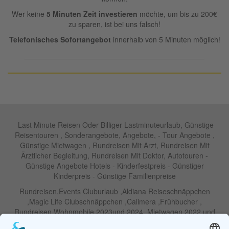
Wer keine
5 Minuten Zeit investieren
möchte, um bis zu 200€
zu sparen, ist bei uns falsch!
Telefonisches Sofortangebot
innerhalb von 5 Minuten möglich!
____________________________________________
Last Minute Reisen Oder Billiger Lastminuteurlaub, Günstige
Reisentouren , Sonderangebote, Angebote, - Tour Angebote ,
Günstige Mietwagen , Rundreisen Mit Arzt, Rundreisen Mit
Ärztlicher Begleitung, Rundreisen Mit Doktor, Autotouren -
Günstige Angebote Hotels - Kinderfestpreis - Günstiger
Kinderpreis - Günstige Familienpreise
Rundreisen,Events Cluburlaub ,Aldiana Reiseschnäppchen
,Magic Life Clubschnäppchen ,Calimera ,Frühbucher ,
Rundreisen Wohnmobile 2023und 2024 ,Mietwagen 2022 und
2023 ,Motorrad , Urlaub In Thailand, Harley , Vermietung ,