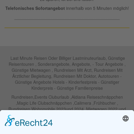
Telefonisches Sofortangebot
innerhalb von 5 Minuten möglich!
____________________________________________
Last Minute Reisen Oder Billiger Lastminuteurlaub, Günstige
Reisentouren , Sonderangebote, Angebote, - Tour Angebote ,
Günstige Mietwagen , Rundreisen Mit Arzt, Rundreisen Mit
Ärztlicher Begleitung, Rundreisen Mit Doktor, Autotouren -
Günstige Angebote Hotels - Kinderfestpreis - Günstiger
Kinderpreis - Günstige Familienpreise
Rundreisen,Events Cluburlaub ,Aldiana Reiseschnäppchen
,Magic Life Clubschnäppchen ,Calimera ,Frühbucher ,
Rundreisen Wohnmobile 2023und 2024 ,Mietwagen 2022 und
2023 ,Motorrad , Urlaub In Thailand, Harley , Vermietung ,
Weihnachtreisen 2022 und 2023 , Silvesterreisen 2022 und 2032,
Namibia, Wohnmobile , Billige Angebote, Touren,Angebote Für
Rundreisen ,Lastminute-Angebote ,Autoreisen , Günstige