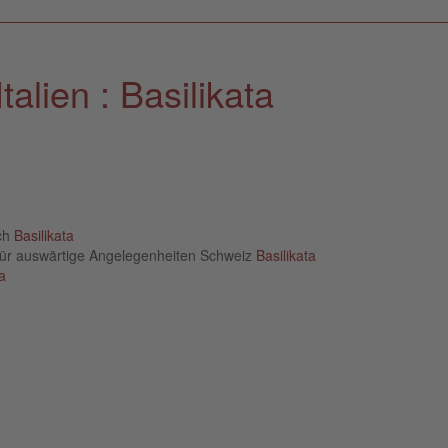
alien : Basilikata
ich
Basilikata
für auswärtige Angelegenheiten Schweiz
Basilikata
a