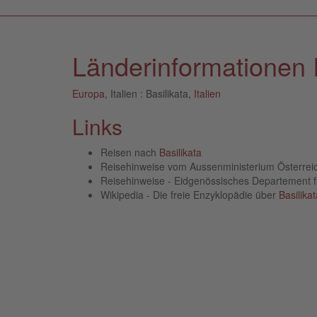
Länderinformationen It
Europa
, Italien : Basilikata,
Italien
Links
Reisen nach
Basilikata
Reisehinweise vom Aussenministerium Österre
Reisehinweise - Eidgenössisches Departement 
Wikipedia - Die freie Enzyklopädie über
Basilikat