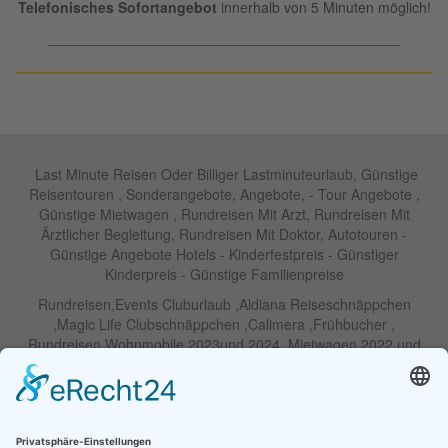
Telefonisches Sofortangebot
innerhalb von 5 Minuten möglich!
____________________________________________
Last Minute Reisen Oder Billiger Lastminuteurlaub, Günstige
Reisentouren , Sonderangebote, Angebote, - Tour Angebote ,
Günstige Mietwagen , Rundreisen Mit Arzt, Rundreisen Mit
Ärztlicher Begleitung, Rundreisen Mit Doktor, Autotouren -
Günstige Angebote Hotels - Kinderfestpreis - Günstiger
Kinderpreis - Günstige Familienpreise
Rundreisen,Events Cluburlaub ,Aldiana Reiseschnäppchen
,Magic Life Clubschnäppchen ,Calimera ,Frühbucher ,
Rundreisen Wohnmobile 2023und 2024 ,Mietwagen 2022 und
2023 ,Motorrad , Urlaub In Thailand, Harley , Vermietung ,
Weihnachtreisen 2022 und 2023 , Silvesterreisen 2022 und 2032,
Namibia, Wohnmobile , Billige Angebote, Touren,Angebote Für
Rundreisen ,Lastminute-Angebote ,Autoreisen , Günstige
Mietwagentouren , Billige Lastminute Angebote Für