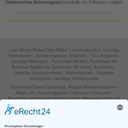
Telefonisches Sofortangebot
innerhalb von 5 Minuten möglich!
____________________________________________
Last Minute Reisen Oder Billiger Lastminuteurlaub, Günstige
Reisentouren , Sonderangebote, Angebote, - Tour Angebote ,
Günstige Mietwagen , Rundreisen Mit Arzt, Rundreisen Mit
Ärztlicher Begleitung, Rundreisen Mit Doktor, Autotouren -
Günstige Angebote Hotels - Kinderfestpreis - Günstiger
Kinderpreis - Günstige Familienpreise
Rundreisen,Events Cluburlaub ,Aldiana Reiseschnäppchen
,Magic Life Clubschnäppchen ,Calimera ,Frühbucher ,
Rundreisen Wohnmobile 2023und 2024 ,Mietwagen 2022 und
2023 ,Motorrad , Urlaub In Thailand, Harley , Vermietung ,
Weihnachtreisen 2022 und 2023 , Silvesterreisen 2022 und 2032,
Namibia, Wohnmobile , Billige Angebote, Touren,Angebote Für
Rundreisen ,Lastminute-Angebote ,Autoreisen , Günstige
Mietwagentouren , Billige Lastminute Angebote Für