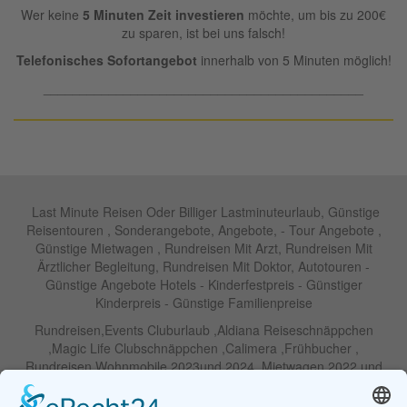
Wer keine
5 Minuten Zeit investieren
möchte, um bis zu 200€
zu sparen, ist bei uns falsch!
Telefonisches Sofortangebot
innerhalb von 5 Minuten möglich!
____________________________________________
Last Minute Reisen Oder Billiger Lastminuteurlaub, Günstige
Reisentouren , Sonderangebote, Angebote, - Tour Angebote ,
Günstige Mietwagen , Rundreisen Mit Arzt, Rundreisen Mit
Ärztlicher Begleitung, Rundreisen Mit Doktor, Autotouren -
Günstige Angebote Hotels - Kinderfestpreis - Günstiger
Kinderpreis - Günstige Familienpreise
Rundreisen,Events Cluburlaub ,Aldiana Reiseschnäppchen
,Magic Life Clubschnäppchen ,Calimera ,Frühbucher ,
Rundreisen Wohnmobile 2023und 2024 ,Mietwagen 2022 und
2023 ,Motorrad , Urlaub In Thailand, Harley , Vermietung ,
Weihnachtreisen 2022 und 2023 , Silvesterreisen 2022 und 2032,