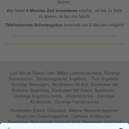
können.
Wer keine
5 Minuten Zeit investieren
möchte, um bis zu 200€
zu sparen, ist bei uns falsch!
Telefonisches Sofortangebot
innerhalb von 5 Minuten möglich!
____________________________________________
Last Minute Reisen Oder Billiger Lastminuteurlaub, Günstige
Reisentouren , Sonderangebote, Angebote, - Tour Angebote ,
Günstige Mietwagen , Rundreisen Mit Arzt, Rundreisen Mit
Ärztlicher Begleitung, Rundreisen Mit Doktor, Autotouren -
Günstige Angebote Hotels - Kinderfestpreis - Günstiger
Kinderpreis - Günstige Familienpreise
Rundreisen,Events Cluburlaub ,Aldiana Reiseschnäppchen
,Magic Life Clubschnäppchen ,Calimera ,Frühbucher ,
Rundreisen Wohnmobile 2023und 2024 ,Mietwagen 2022 und
2023 ,Motorrad , Urlaub In Thailand, Harley , Vermietung ,