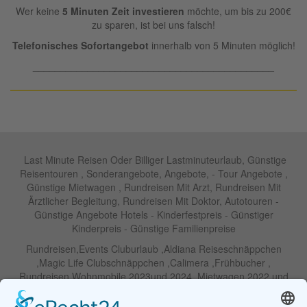
Wer keine
5 Minuten Zeit investieren
möchte, um bis zu 200€
zu sparen, ist bei uns falsch!
Telefonisches Sofortangebot
innerhalb von 5 Minuten möglich!
____________________________________________
Last Minute Reisen Oder Billiger Lastminuteurlaub, Günstige
Reisentouren , Sonderangebote, Angebote, - Tour Angebote ,
Günstige Mietwagen , Rundreisen Mit Arzt, Rundreisen Mit
Ärztlicher Begleitung, Rundreisen Mit Doktor, Autotouren -
Günstige Angebote Hotels - Kinderfestpreis - Günstiger
Kinderpreis - Günstige Familienpreise
Rundreisen,Events Cluburlaub ,Aldiana Reiseschnäppchen
,Magic Life Clubschnäppchen ,Calimera ,Frühbucher ,
Rundreisen Wohnmobile 2023und 2024 ,Mietwagen 2022 und
2023 ,Motorrad , Urlaub In Thailand, Harley , Vermietung ,
Weihnachtreisen 2022 und 2023 , Silvesterreisen 2022 und 2032,