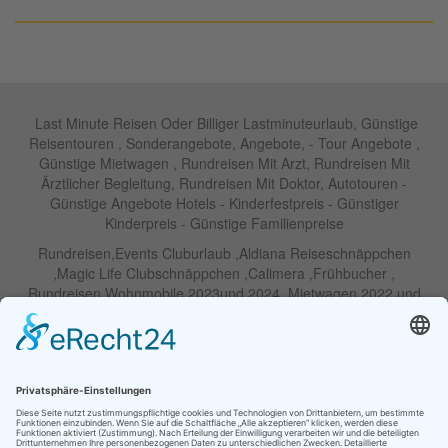
Last Minute Reisen Oder Billiger Lastminuteurlaub, Günstige
Reisentouren , Sonderangebote, Angebote, - Tour Angebote ,
Günstige Mietwagen , Rundreisen Mit Arzt, Rundreisen Mit
Ärztlicher Begleitung, Rundreisen Mit Doktor, Autotouren -
Günstige Angebote Hotels - Kinderfestpreis - Günstiger
Kinderpreis - Günstige Familienpreise
Rundreisen,Events Cluburlaub ,Aldiana Reiseschnäppchen
,Magic Life Clubschnäppchen ,Calimera ,Frühbucher ,
Rundreisen Wohnmobile 2023und 2024 ,Mietwagen 2022 und
2023 ,Motorrad , Urlaub In Thailand, Harley , Vermietung ,
Weihnachtreisen 2022 und 2023 , Silvesterreisen 2022 und 2032,
Namibia, Wohnmobile , Billige Angebote, Touren,Angebote Für
Rundreisen ,Lastminute-Angebote ,Autoreisen , Günstige
Mietwagentouren , Billige Lastminute Angebote Für
Mietwagenrundreisen, Mietwagenreisen ,Selbstfahrertouren
RIU Urlaubs Angebote - RIU Urlaub Schnäppchen - RIU Clubhotel