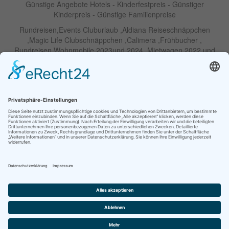
Günstige Angebote Hotels - Kinderfestpreis - Günstiger
Kinderpreis - Günstige Familienpreise
Rundreisen,Events Cluburlaub ,Aldiana Reiseschnäppchen
,Magic Life Clubschnäppchen ,Calimera ,Frühbucher ,
Rundreisen Wohnmobile 2023und 2024 ,Mietwagen 2022 und
2023 ,Motorrad , Urlaub In Thailand, Harley , Vermietung ,
Weihnachtreisen 2022 und 2023 , Silvesterreisen 2022 und 2032,
Namibia, Wohnmobile , Billige Angebote, Touren,Angebote Für
Rundreisen ,Lastminute-Angebote ,Autoreisen , Günstige
Mietwagentouren , Billige Lastminute Angebote Für
Mietwagenrundreisen, Mietwagenreisen ,Selbstfahrertouren
RIU Urlaubs Angebote - RIU Urlaub Schnäppchen - RIU Clubhotel
- Lastminute RIU - Riu Palace Hotels - Robinson Clubs -
Iberostar
Familien Angebote Europa Park Freizeitpark
Partner im Netzwerk Travel on Air
© Ihre Reiseagentur GmbH |
Kontakt
|
Impressum
|