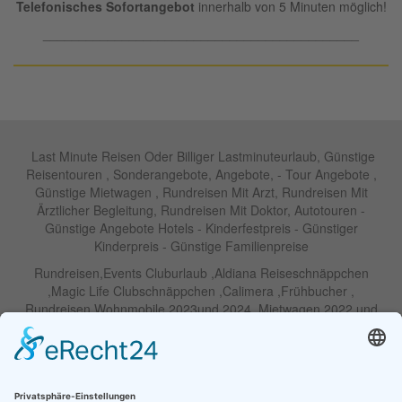
Telefonisches Sofortangebot
innerhalb von 5 Minuten möglich!
____________________________________________
Last Minute Reisen Oder Billiger Lastminuteurlaub, Günstige
Reisentouren , Sonderangebote, Angebote, - Tour Angebote ,
Günstige Mietwagen , Rundreisen Mit Arzt, Rundreisen Mit
Ärztlicher Begleitung, Rundreisen Mit Doktor, Autotouren -
Günstige Angebote Hotels - Kinderfestpreis - Günstiger
Kinderpreis - Günstige Familienpreise
Rundreisen,Events Cluburlaub ,Aldiana Reiseschnäppchen
,Magic Life Clubschnäppchen ,Calimera ,Frühbucher ,
Rundreisen Wohnmobile 2023und 2024 ,Mietwagen 2022 und
2023 ,Motorrad , Urlaub In Thailand, Harley , Vermietung ,
Weihnachtreisen 2022 und 2023 , Silvesterreisen 2022 und 2032,
Namibia, Wohnmobile , Billige Angebote, Touren,Angebote Für
Rundreisen ,Lastminute-Angebote ,Autoreisen , Günstige
Mietwagentouren , Billige Lastminute Angebote Für