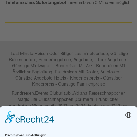
Telefonisches Sofortangebot
innerhalb von 5 Minuten möglich!
____________________________________________
Last Minute Reisen Oder Billiger Lastminuteurlaub, Günstige
Reisentouren , Sonderangebote, Angebote, - Tour Angebote ,
Günstige Mietwagen , Rundreisen Mit Arzt, Rundreisen Mit
Ärztlicher Begleitung, Rundreisen Mit Doktor, Autotouren -
Günstige Angebote Hotels - Kinderfestpreis - Günstiger
Kinderpreis - Günstige Familienpreise
Rundreisen,Events Cluburlaub ,Aldiana Reiseschnäppchen
,Magic Life Clubschnäppchen ,Calimera ,Frühbucher ,
Rundreisen Wohnmobile 2023und 2024 ,Mietwagen 2022 und
2023 ,Motorrad , Urlaub In Thailand, Harley , Vermietung ,
Weihnachtreisen 2022 und 2023 , Silvesterreisen 2022 und 2032,
Namibia, Wohnmobile , Billige Angebote, Touren,Angebote Für
Rundreisen ,Lastminute-Angebote ,Autoreisen , Günstige
Mietwagentouren , Billige Lastminute Angebote Für