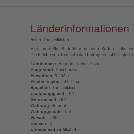
Länderinformationen 
Asien
, Tadschikistan
Hier finden Sie Länderinformationen, Karten, Links un
Die Fläche von Tadschikistan beträgt ca. 143.1 tqkm. Di
Ländername
: Republik Tadschikistan
Hauptstadt
: Duschanbe
Einwohner
: 6.2 Mio.
Fläche in qkm
: 143.1 Tsd.
Sprachen
: Tadschikisch
Unabhängig seit
: 1991
Grenzen seit
: 1991
Währung
: Somoni
Währungscode
: TJS
Vorwahl
: +992
Domain
: .tj
Unterschied zu MEZ
: 4