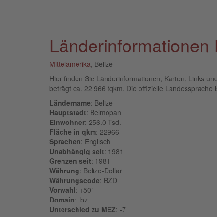
Länderinformationen 
Mittelamerika
, Belize
Hier finden Sie Länderinformationen, Karten, Links un
beträgt ca. 22.966 tqkm. Die offizielle Landessprache is
Ländername
: Belize
Hauptstadt
: Belmopan
Einwohner
: 256.0 Tsd.
Fläche in qkm
: 22966
Sprachen
: Englisch
Unabhängig seit
: 1981
Grenzen seit
: 1981
Währung
: Belize-Dollar
Währungscode
: BZD
Vorwahl
: +501
Domain
: .bz
Unterschied zu MEZ
: -7