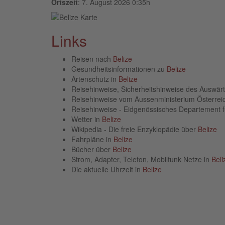
Ortszeit
: 7. August 2026 0:35h
Links
Reisen nach
Belize
Gesundheitsinformationen zu
Belize
Artenschutz in
Belize
Reisehinweise, Sicherheitshinweise des Auswä
Reisehinweise vom Aussenministerium Österre
Reisehinweise - Eidgenössisches Departement 
Wetter in
Belize
Wikipedia - Die freie Enzyklopädie über
Belize
Fahrpläne in
Belize
Bücher über
Belize
Strom, Adapter, Telefon, Mobilfunk Netze in
Beli
Die aktuelle Uhrzeit in
Belize