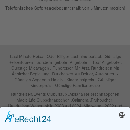
Telefonisches Sofortangebot
innerhalb von 5 Minuten möglich!
____________________________________________
Last Minute Reisen Oder Billiger Lastminuteurlaub, Günstige
Reisentouren , Sonderangebote, Angebote, - Tour Angebote ,
Günstige Mietwagen , Rundreisen Mit Arzt, Rundreisen Mit
Ärztlicher Begleitung, Rundreisen Mit Doktor, Autotouren -
Günstige Angebote Hotels - Kinderfestpreis - Günstiger
Kinderpreis - Günstige Familienpreise
Rundreisen,Events Cluburlaub ,Aldiana Reiseschnäppchen
,Magic Life Clubschnäppchen ,Calimera ,Frühbucher ,
Rundreisen Wohnmobile 2023und 2024 ,Mietwagen 2022 und
2023 ,Motorrad , Urlaub In Thailand, Harley , Vermietung ,
Weihnachtreisen 2022 und 2023 , Silvesterreisen 2022 und 2032,
Namibia, Wohnmobile , Billige Angebote, Touren,Angebote Für
Rundreisen ,Lastminute-Angebote ,Autoreisen , Günstige