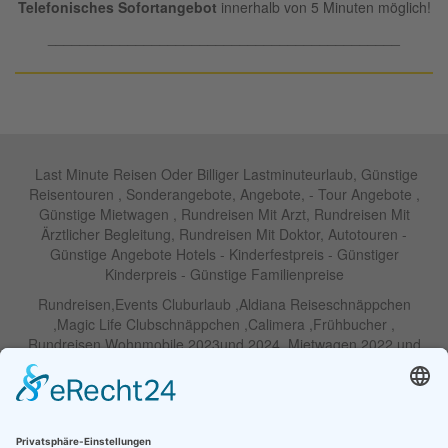
Telefonisches Sofortangebot
innerhalb von 5 Minuten möglich!
____________________________________________
Last Minute Reisen Oder Billiger Lastminuteurlaub, Günstige
Reisentouren , Sonderangebote, Angebote, - Tour Angebote ,
Günstige Mietwagen , Rundreisen Mit Arzt, Rundreisen Mit
Ärztlicher Begleitung, Rundreisen Mit Doktor, Autotouren -
Günstige Angebote Hotels - Kinderfestpreis - Günstiger
Kinderpreis - Günstige Familienpreise
Rundreisen,Events Cluburlaub ,Aldiana Reiseschnäppchen
,Magic Life Clubschnäppchen ,Calimera ,Frühbucher ,
Rundreisen Wohnmobile 2023und 2024 ,Mietwagen 2022 und
2023 ,Motorrad , Urlaub In Thailand, Harley , Vermietung ,
Weihnachtreisen 2022 und 2023 , Silvesterreisen 2022 und 2032,
Namibia, Wohnmobile , Billige Angebote, Touren,Angebote Für
Rundreisen ,Lastminute-Angebote ,Autoreisen , Günstige
Mietwagentouren , Billige Lastminute Angebote Für