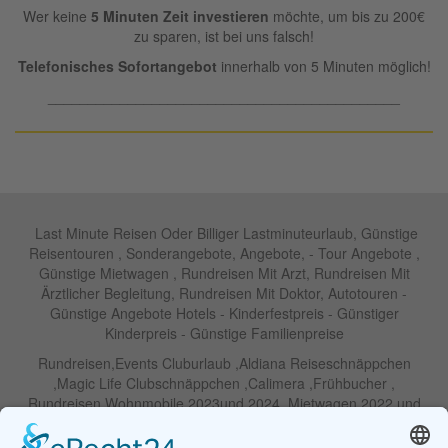
Wer keine
5 Minuten Zeit investieren
möchte, um bis zu 200€
zu sparen, ist bei uns falsch!
Telefonisches Sofortangebot
innerhalb von 5 Minuten möglich!
____________________________________________
Last Minute Reisen Oder Billiger Lastminuteurlaub, Günstige
Reisentouren , Sonderangebote, Angebote, - Tour Angebote ,
Günstige Mietwagen , Rundreisen Mit Arzt, Rundreisen Mit
Ärztlicher Begleitung, Rundreisen Mit Doktor, Autotouren -
Günstige Angebote Hotels - Kinderfestpreis - Günstiger
Kinderpreis - Günstige Familienpreise
Rundreisen,Events Cluburlaub ,Aldiana Reiseschnäppchen
,Magic Life Clubschnäppchen ,Calimera ,Frühbucher ,
Rundreisen Wohnmobile 2023und 2024 ,Mietwagen 2022 und
2023 ,Motorrad , Urlaub In Thailand, Harley , Vermietung ,
Weihnachtreisen 2022 und 2023 , Silvesterreisen 2022 und 2032,