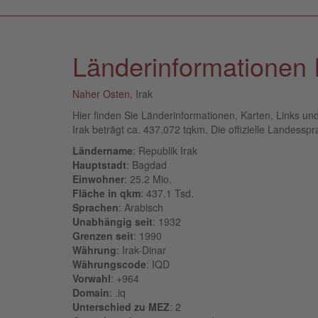
Länderinformationen 
Naher Osten
, Irak
Hier finden Sie Länderinformationen, Karten, Links un
Irak beträgt ca. 437.072 tqkm. Die offizielle Landesspra
Ländername
: Republik Irak
Hauptstadt
: Bagdad
Einwohner
: 25.2 Mio.
Fläche in qkm
: 437.1 Tsd.
Sprachen
: Arabisch
Unabhängig seit
: 1932
Grenzen seit
: 1990
Währung
: Irak-Dinar
Währungscode
: IQD
Vorwahl
: +964
Domain
: .iq
Unterschied zu MEZ
: 2