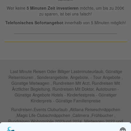
Wer keine
5 Minuten Zeit investieren
möchte, um bis zu 200€
zu sparen, ist bei uns falsch!
Telefonisches Sofortangebot
innerhalb von 5 Minuten möglich!
____________________________________________
Last Minute Reisen Oder Billiger Lastminuteurlaub, Günstige
Reisentouren , Sonderangebote, Angebote, - Tour Angebote ,
Günstige Mietwagen , Rundreisen Mit Arzt, Rundreisen Mit
Ärztlicher Begleitung, Rundreisen Mit Doktor, Autotouren -
Günstige Angebote Hotels - Kinderfestpreis - Günstiger
Kinderpreis - Günstige Familienpreise
Rundreisen,Events Cluburlaub ,Aldiana Reiseschnäppchen
,Magic Life Clubschnäppchen ,Calimera ,Frühbucher ,
Rundreisen Wohnmobile 2023und 2024 ,Mietwagen 2022 und
2023 ,Motorrad , Urlaub In Thailand, Harley , Vermietung ,