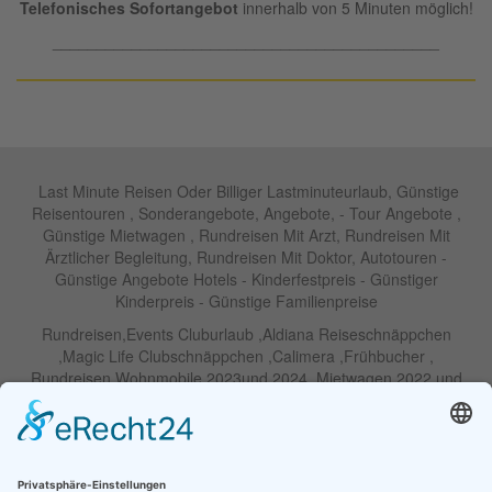
Telefonisches Sofortangebot
innerhalb von 5 Minuten möglich!
____________________________________________
Last Minute Reisen Oder Billiger Lastminuteurlaub, Günstige
Reisentouren , Sonderangebote, Angebote, - Tour Angebote ,
Günstige Mietwagen , Rundreisen Mit Arzt, Rundreisen Mit
Ärztlicher Begleitung, Rundreisen Mit Doktor, Autotouren -
Günstige Angebote Hotels - Kinderfestpreis - Günstiger
Kinderpreis - Günstige Familienpreise
Rundreisen,Events Cluburlaub ,Aldiana Reiseschnäppchen
,Magic Life Clubschnäppchen ,Calimera ,Frühbucher ,
Rundreisen Wohnmobile 2023und 2024 ,Mietwagen 2022 und
2023 ,Motorrad , Urlaub In Thailand, Harley , Vermietung ,
Weihnachtreisen 2022 und 2023 , Silvesterreisen 2022 und 2032,
Namibia, Wohnmobile , Billige Angebote, Touren,Angebote Für
Rundreisen ,Lastminute-Angebote ,Autoreisen , Günstige
Mietwagentouren , Billige Lastminute Angebote Für