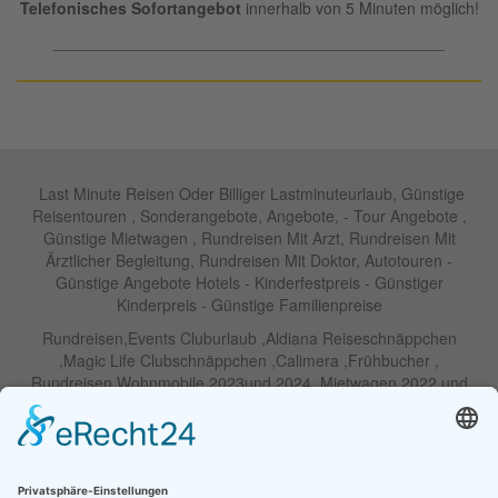
Telefonisches Sofortangebot
innerhalb von 5 Minuten möglich!
____________________________________________
Last Minute Reisen Oder Billiger Lastminuteurlaub, Günstige
Reisentouren , Sonderangebote, Angebote, - Tour Angebote ,
Günstige Mietwagen , Rundreisen Mit Arzt, Rundreisen Mit
Ärztlicher Begleitung, Rundreisen Mit Doktor, Autotouren -
Günstige Angebote Hotels - Kinderfestpreis - Günstiger
Kinderpreis - Günstige Familienpreise
Rundreisen,Events Cluburlaub ,Aldiana Reiseschnäppchen
,Magic Life Clubschnäppchen ,Calimera ,Frühbucher ,
Rundreisen Wohnmobile 2023und 2024 ,Mietwagen 2022 und
2023 ,Motorrad , Urlaub In Thailand, Harley , Vermietung ,
Weihnachtreisen 2022 und 2023 , Silvesterreisen 2022 und 2032,
Namibia, Wohnmobile , Billige Angebote, Touren,Angebote Für
Rundreisen ,Lastminute-Angebote ,Autoreisen , Günstige
Mietwagentouren , Billige Lastminute Angebote Für