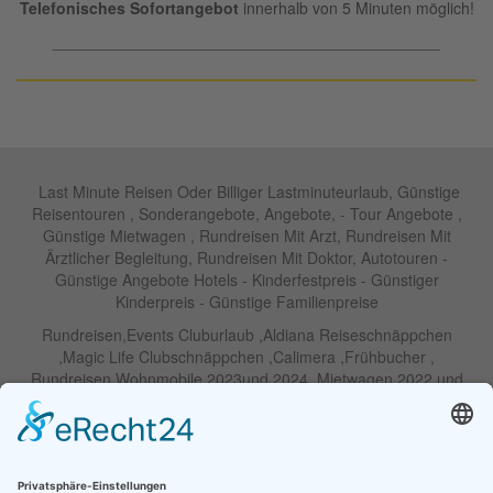
Telefonisches Sofortangebot
innerhalb von 5 Minuten möglich!
____________________________________________
Last Minute Reisen Oder Billiger Lastminuteurlaub, Günstige
Reisentouren , Sonderangebote, Angebote, - Tour Angebote ,
Günstige Mietwagen , Rundreisen Mit Arzt, Rundreisen Mit
Ärztlicher Begleitung, Rundreisen Mit Doktor, Autotouren -
Günstige Angebote Hotels - Kinderfestpreis - Günstiger
Kinderpreis - Günstige Familienpreise
Rundreisen,Events Cluburlaub ,Aldiana Reiseschnäppchen
,Magic Life Clubschnäppchen ,Calimera ,Frühbucher ,
Rundreisen Wohnmobile 2023und 2024 ,Mietwagen 2022 und
2023 ,Motorrad , Urlaub In Thailand, Harley , Vermietung ,
Weihnachtreisen 2022 und 2023 , Silvesterreisen 2022 und 2032,
Namibia, Wohnmobile , Billige Angebote, Touren,Angebote Für
Rundreisen ,Lastminute-Angebote ,Autoreisen , Günstige
Mietwagentouren , Billige Lastminute Angebote Für