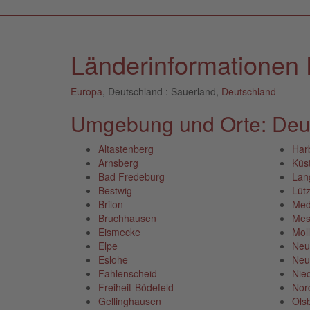
Länderinformationen 
Europa
, Deutschland : Sauerland,
Deutschland
Umgebung und Orte: Deut
Altastenberg
Har
Arnsberg
Küs
Bad Fredeburg
Lan
Bestwig
Lütz
Brilon
Med
Bruchhausen
Mes
Eismecke
Moll
Elpe
Neu
Eslohe
Neu
Fahlenscheid
Nie
Freiheit-Bödefeld
Nor
Gellinghausen
Ols