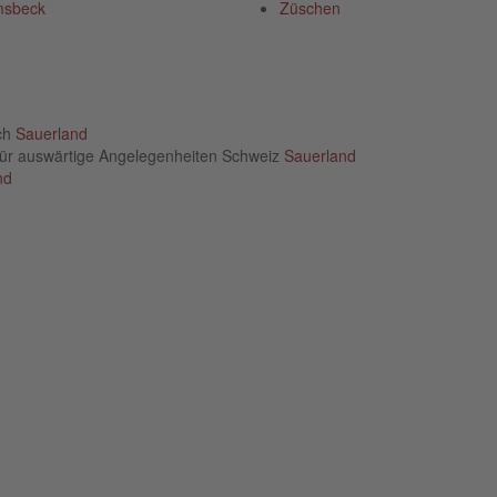
sbeck
Züschen
ich
Sauerland
für auswärtige Angelegenheiten Schweiz
Sauerland
nd