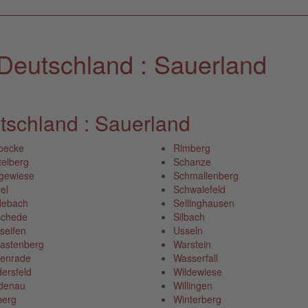
Deutschland : Sauerland
schland : Sauerland
becke
Rimberg
telberg
Schanze
gewiese
Schmallenberg
el
Schwalefeld
ebach
Sellinghausen
chede
Silbach
seifen
Usseln
astenberg
Warstein
enrade
Wasserfall
dersfeld
Wildewiese
denau
Willingen
berg
Winterberg