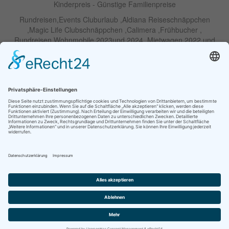
Kinderpreis - Günstige Familienpreise
Rundreisen,Events Cluburlaub ,Aldiana Reiseschnäppchen
,Magic Life Clubschnäppchen ,Calimera ,Frühbucher ,
Rundreisen Wohnmobile 2023und 2024 ,Mietwagen 2022 und
2023 ,Motorrad , Urlaub In Thailand, Harley , Vermietung ,
Weihnachtreisen 2022 und 2023 , Silvesterreisen 2022 und 2032,
Namibia, Wohnmobile , Billige Angebote, Touren,Angebote Für
Rundreisen ,Lastminute-Angebote ,Autoreisen , Günstige
Mietwagentouren , Billige Lastminute Angebote Für
Mietwagenrundreisen, Mietwagenreisen ,Selbstfahrertouren
RIU Urlaubs Angebote - RIU Urlaub Schnäppchen - RIU Clubhotel
- Lastminute RIU - Riu Palace Hotels - Robinson Clubs -
Iberostar
Familien Angebote Europa Park Freizeitpark
Partner im Netzwerk Travel on Air
© Ihre Reiseagentur GmbH |
Kontakt
|
Impressum
|
Datenschutzhinweise
|
Haftungsausschluss
|
AGB